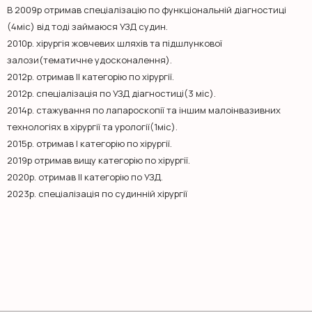
В 2009р отримав спеціалізацію по функціональній діагностиці
(4міс) від тоді займаюся УЗД судин.
2010р. хірургія жовчевих шляхів та підшлункової
залози(тематичне удосконалення).
2012р. отримав ІІ категорію по хірургії.
2012р. спеціалізація по УЗД діагностиці(3 міс).
2014р. стажування по лапароскопії та іншим малоінвазивних
технологіях в хірургії та урології(1міс).
2015р. отримав І категорію по хірургії.
2019р отримав вищу категорію по хірургії.
2020р. отримав ІІ категорію по УЗД.
2023р. спеціалізація по судинній хірургії