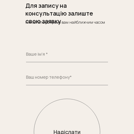
Для запису на
консультацію залиште
свою заявку
Ми зателефонуємо вам найближчим часом
Надіслати